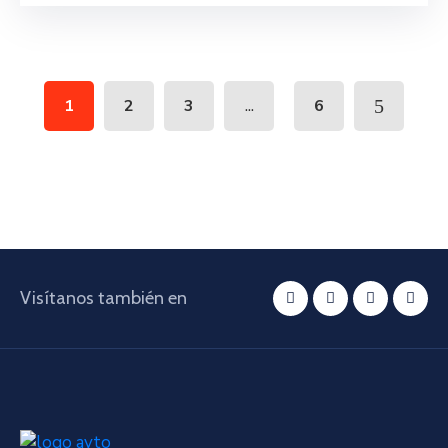
...
1
2
3
6
Visítanos también en